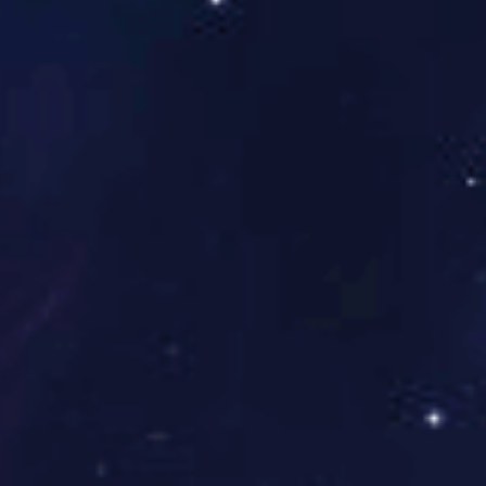
飞盘队注重将专业培训与实际比赛相结合，为了让每位成员
都能在真实环境中应用所学技能。在日常训练中，通过模拟
赛等方式，让球员们体验高强度、高压力下决策与合作的重
要性。
同时，每年参加各类赛事也是提高实战能力不可或缺的一部
分。通过参与不同级别、不同风格球队
Bsports官网
之间的
较量，可以帮助队员们认识到自身不足，并从其他优秀球队
身上吸取经验，以推动自身发展。
此外，在赛后的复盘环节，将各自表现进行评估，并提出改
进建议，可以有效促使球员们相互学习，共同成长。这种持
续反馈机制使得每名队员都能够清晰了解自己的进步空间，
并激励他们朝着更高目标努力。
4、心理素质和沟通技巧