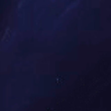
网址
Save my name, email, and website in this browser
for the next time I comment.
导航