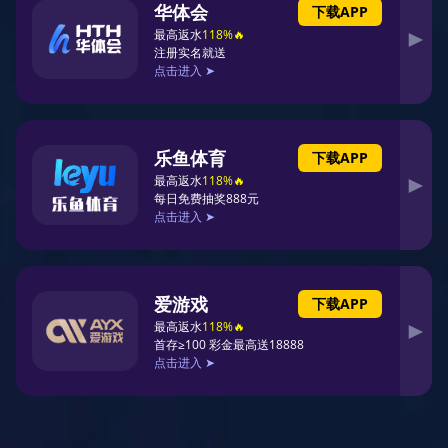
效配合的前提。因此，针对这些基本技能进行系统训练，不
仅可以提高球员自身的竞技水平，也能增强整个队伍的竞争
力。
此外，在比赛过程中，各种突发情况要求球员具备灵活应变
的能力。例如，当对方采取紧逼防守时，能够快速调整自己
的位置并寻找传球机会是非常重要的。这一过程不仅考验着
个人技术，更需要球员在瞬间做出判断，因此，通过不断重
复练习以熟悉各种战术，将直接影响到比赛结果。
总之，只有当每位队员都努力提升自身技能时，才能为整个
上海飞盘队打下坚实基础，实现更高层次的团队配合和战术
执行。
2、团队协作与战术执行
飞盘比赛是一项高度依赖团队合作的运动。在比赛中，各个
位置上的队员必须根据战术安排迅速做出反应，相互之间保