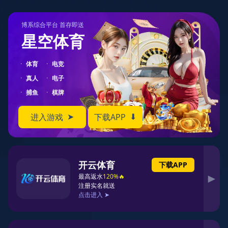
产品汇总
首页
Contact Us
飞盘热潮下的上海飞盘队个人能力提升与团队协