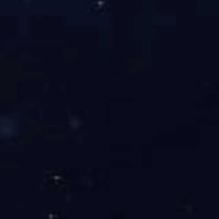
企业文化
服务宗旨
咨询
hth华体
网站地图
XML
咨询
hth华体
Phone
17515283302
Email