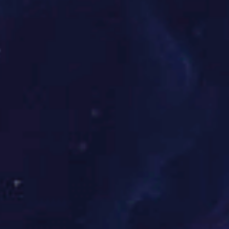
总而言之，在“飞盘热潮”背景下，加强上海飞盘队个人能力
提升与团队协作显得尤为重要。从基础技能到高级合作，每
一个环节都有助于球队整体实力的发展。而通过科学合理地
组织培训及实战演练，更能让每位选手将其潜力最大化展现
出来，实现自我超越。同时，加强心理素质及沟通技巧也为
球队提供了更强大的支持，使其在未来赛事中立于不败之
地。
因此，在未来的发展过程中，需要继续关注个体技艺以及团
体合作之间密切关系，把握住时代赋予我们的机遇，让上海
飞盘队成为全国乃至世界范围内具有竞争力的一支劲旅，为
推动国内外交流尽一份力量。
上一篇
下一篇